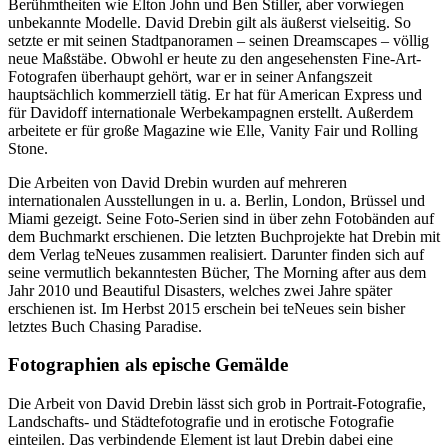
Berühmtheiten wie Elton John und Ben Stiller, aber vorwiegen
unbekannte Modelle. David Drebin gilt als äußerst vielseitig. So
setzte er mit seinen Stadtpanoramen – seinen Dreamscapes – völlig
neue Maßstäbe. Obwohl er heute zu den angesehensten Fine-Art-
Fotografen überhaupt gehört, war er in seiner Anfangszeit
hauptsächlich kommerziell tätig. Er hat für American Express und
für Davidoff internationale Werbekampagnen erstellt. Außerdem
arbeitete er für große Magazine wie Elle, Vanity Fair und Rolling
Stone.
Die Arbeiten von David Drebin wurden auf mehreren
internationalen Ausstellungen in u. a. Berlin, London, Brüssel und
Miami gezeigt. Seine Foto-Serien sind in über zehn Fotobänden auf
dem Buchmarkt erschienen. Die letzten Buchprojekte hat Drebin mit
dem Verlag teNeues zusammen realisiert. Darunter finden sich auf
seine vermutlich bekanntesten Bücher, The Morning after aus dem
Jahr 2010 und Beautiful Disasters, welches zwei Jahre später
erschienen ist. Im Herbst 2015 erschein bei teNeues sein bisher
letztes Buch Chasing Paradise.
Fotographien als epische Gemälde
Die Arbeit von David Drebin lässt sich grob in Portrait-Fotografie,
Landschafts- und Städtefotografie und in erotische Fotografie
einteilen. Das verbindende Element ist laut Drebin dabei eine