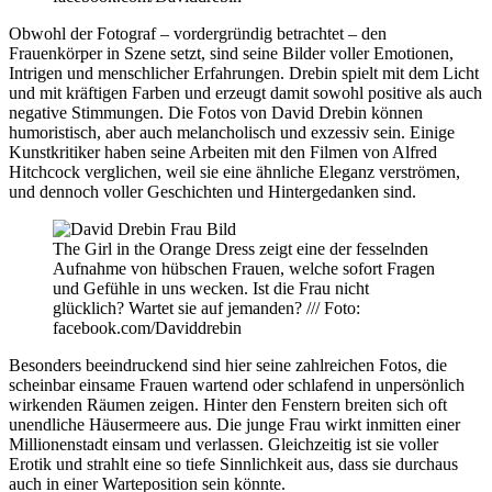
Obwohl der Fotograf – vordergründig betrachtet – den
Frauenkörper in Szene setzt, sind seine Bilder voller Emotionen,
Intrigen und menschlicher Erfahrungen. Drebin spielt mit dem Licht
und mit kräftigen Farben und erzeugt damit sowohl positive als auch
negative Stimmungen. Die Fotos von David Drebin können
humoristisch, aber auch melancholisch und exzessiv sein. Einige
Kunstkritiker haben seine Arbeiten mit den Filmen von Alfred
Hitchcock verglichen, weil sie eine ähnliche Eleganz verströmen,
und dennoch voller Geschichten und Hintergedanken sind.
The Girl in the Orange Dress zeigt eine der fesselnden
Aufnahme von hübschen Frauen, welche sofort Fragen
und Gefühle in uns wecken. Ist die Frau nicht
glücklich? Wartet sie auf jemanden? /// Foto:
facebook.com/Daviddrebin
Besonders beeindruckend sind hier seine zahlreichen Fotos, die
scheinbar einsame Frauen wartend oder schlafend in unpersönlich
wirkenden Räumen zeigen. Hinter den Fenstern breiten sich oft
unendliche Häusermeere aus. Die junge Frau wirkt inmitten einer
Millionenstadt einsam und verlassen. Gleichzeitig ist sie voller
Erotik und strahlt eine so tiefe Sinnlichkeit aus, dass sie durchaus
auch in einer Warteposition sein könnte.