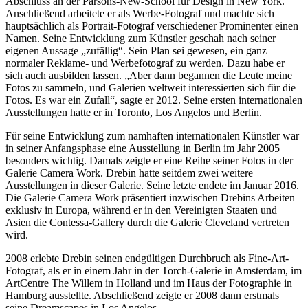
Abschluss an der Parsons-New-School für Design in New York.
Anschließend arbeitete er als Werbe-Fotograf und machte sich
hauptsächlich als Portrait-Fotograf verschiedener Prominenter einen
Namen. Seine Entwicklung zum Künstler geschah nach seiner
eigenen Aussage „zufällig“. Sein Plan sei gewesen, ein ganz
normaler Reklame- und Werbefotograf zu werden. Dazu habe er
sich auch ausbilden lassen. „Aber dann begannen die Leute meine
Fotos zu sammeln, und Galerien weltweit interessierten sich für die
Fotos. Es war ein Zufall“, sagte er 2012. Seine ersten internationalen
Ausstellungen hatte er in Toronto, Los Angelos und Berlin.
Für seine Entwicklung zum namhaften internationalen Künstler war
in seiner Anfangsphase eine Ausstellung in Berlin im Jahr 2005
besonders wichtig. Damals zeigte er eine Reihe seiner Fotos in der
Galerie Camera Work. Drebin hatte seitdem zwei weitere
Ausstellungen in dieser Galerie. Seine letzte endete im Januar 2016.
Die Galerie Camera Work präsentiert inzwischen Drebins Arbeiten
exklusiv in Europa, während er in den Vereinigten Staaten und
Asien die Contessa-Gallery durch die Galerie Cleveland vertreten
wird.
2008 erlebte Drebin seinen endgültigen Durchbruch als Fine-Art-
Fotograf, als er in einem Jahr in der Torch-Galerie in Amsterdam, im
ArtCentre The Willem in Holland und im Haus der Fotographie in
Hamburg ausstellte. Abschließend zeigte er 2008 dann erstmals
seine Dreamscapes in Los Angelos.