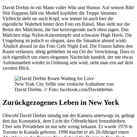
David Drebin ist ein Mann voller Witz und Humor. Auf seinem Bild
Shit Happens fällt ein Modell kopfüber die Treppe hinunter.
Vielleicht steht sie auch Kopf, wie immer ist auch hier die
eigentliche Wahrheit hinter dem Foto ein Rätsel. Man sieht nur die
Beine des Mädchens, die fast kerzengerade nach oben ragen. Das
Mädchen trägt Nylon-Kniestrümpfe und schwarze High Heels. Die
Umgebung ist jedoch so elegant, dass die Situation absurd wirkt.
Ähnlich absurd ist das Foto Girls Night End. Die Frauen haben den
Raum verlassen, übrig geblieben ist ein Ort der Verwüstung. Dass es
sich eigentlich um einen eleganten Nachtclub handelt, der mit etwas
Aufräumarbeit wieder in Ordnung sein wird, sieht man erst auf dem
zweiten Blick.
New York City Selfie eine erotische Aufnahme von
David Drebin. /// Foto: facebook.com/Daviddrebin
Zurückgezogenes Leben in New York
Obwohl David Drebin ständig mit der Kamera unterwegs ist, gelingt
ihm das Kunststück, dem Licht der Öffentlichkeit fernzubleiben.
Über sein Privatleben ist nur sehr wenig bekannt. Er wurde 1970 in
Toronto in Kanada geboren. 1996 machte er als 26-Jähriger einen