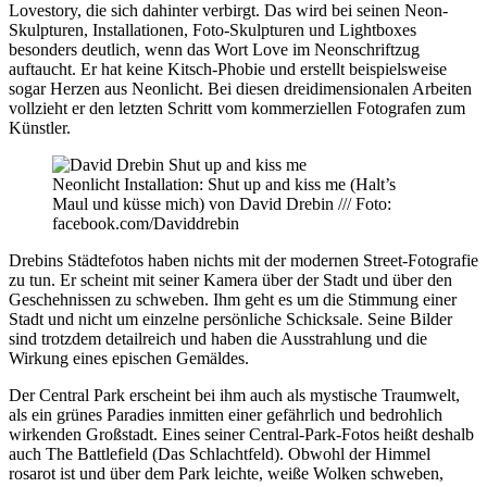
Lovestory, die sich dahinter verbirgt. Das wird bei seinen Neon-
Skulpturen, Installationen, Foto-Skulpturen und Lightboxes
besonders deutlich, wenn das Wort Love im Neonschriftzug
auftaucht. Er hat keine Kitsch-Phobie und erstellt beispielsweise
sogar Herzen aus Neonlicht. Bei diesen dreidimensionalen Arbeiten
vollzieht er den letzten Schritt vom kommerziellen Fotografen zum
Künstler.
Neonlicht Installation: Shut up and kiss me (Halt’s
Maul und küsse mich) von David Drebin /// Foto:
facebook.com/Daviddrebin
Drebins Städtefotos haben nichts mit der modernen Street-Fotografie
zu tun. Er scheint mit seiner Kamera über der Stadt und über den
Geschehnissen zu schweben. Ihm geht es um die Stimmung einer
Stadt und nicht um einzelne persönliche Schicksale. Seine Bilder
sind trotzdem detailreich und haben die Ausstrahlung und die
Wirkung eines epischen Gemäldes.
Der Central Park erscheint bei ihm auch als mystische Traumwelt,
als ein grünes Paradies inmitten einer gefährlich und bedrohlich
wirkenden Großstadt. Eines seiner Central-Park-Fotos heißt deshalb
auch The Battlefield (Das Schlachtfeld). Obwohl der Himmel
rosarot ist und über dem Park leichte, weiße Wolken schweben,