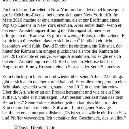
Drebin lebt und arbeitet in New York und meidet dabei konsequent
große Celebrity-Events, bei denen sich ganz New York trifft. Im
März 2010 machte er eine Ausnahme, als er zur Eröffnung eines
Pop-Up-Ladens in New York erschien. Aber selbst dann, wenn er
bei einer Ausstellungseröffnung der Ehrengast ist, meidet er
erfolgreich die Kamera. Es gibt nur wenige Fotos, die ihn zeigen. E
ist nicht zu übersehen, dass er sich in der Öffentlichkeit nicht
besonders wohl fühlt. David Drebin ist eindeutig ein Künstler, der
hinter der Kamera um einiges glücklicher als vor der Kamera ist-
Erst 2015 machte er einige, wenige Ausnahmen. So zeigte er sich
bei einer Ausstellung in der DeRe-Galerie in Melrose bei Los
Angelos mit Emmy Rossum, einem Star aus der Serie Shameless.
Zum Glück spricht er hin und wieder über seine Arbeit. Allerdings
gibt er sich auch da eher zurückhaltend. Er wolle nicht gerne in eine
Schublade gesteckt werden, sagte er so 2012 in einem Interview.
Über die Art, wie er an ein Projekt herangeht und wie er ein Foto
aufbaut, wollte er nichts sagen. „Am besten überlässt man das dem
Betrachter.“ Seine Fotos entstehen jedoch hauptsächlich mit der
Kamera und nicht mit einer Software. Laut eigener Aussage
bearbeitet er sie nur ganz diskret. „Es ist so, als würde ein Koch Salz
und Pfeffer verwenden. Ich verstärke den Geschmack, das ist alles.“