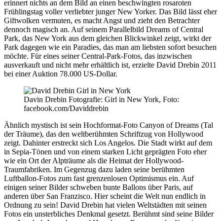
erinnert nichts an dem Bild an einen beschwingten rosaroten
Frühlingstag voller verliebter junger New Yorker. Das Bild lässt eher
Giftwolken vermuten, es macht Angst und zieht den Betrachter
dennoch magisch an. Auf seinem Parallelbild Dreams of Central
Park, das New York aus dem gleichen Blickwinkel zeigt, wirkt der
Park dagegen wie ein Paradies, das man am liebsten sofort besuchen
möchte. Für eines seiner Central-Park-Fotos, das inzwischen
ausverkauft und nicht mehr erhältlich ist, erzielte David Drebin 2011
bei einer Auktion 78.000 US-Dollar.
Davin Drebin Fotografie: Girl in New York, Foto:
facebook.com/Daviddrebin
Ähnlich mystisch ist sein Hochformat-Foto Canyon of Dreams (Tal
der Träume), das den weltberühmten Schriftzug von Hollywood
zeigt. Dahinter erstreckt sich Los Angelos. Die Stadt wirkt auf dem
in Sepia-Tönen und von einem starken Licht geprägten Foto eher
wie ein Ort der Alpträume als die Heimat der Hollywood-
Traumfabriken. Im Gegenzug dazu laden seine berühmten
Luftballon-Fotos zum fast grenzenlosen Optimismus ein. Auf
einigen seiner Bilder schweben bunte Ballons über Paris, auf
anderen über San Franzisco. Hier scheint die Welt nun endlich in
Ordnung zu sein! David Drebin hat vielen Weltstädten mit seinen
Fotos ein unsterbliches Denkmal gesetzt. Berühmt sind seine Bilder