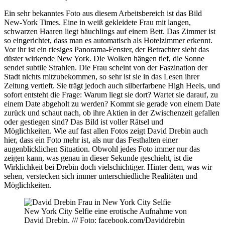
Ein sehr bekanntes Foto aus diesem Arbeitsbereich ist das Bild
New-York Times. Eine in weiß gekleidete Frau mit langen,
schwarzen Haaren liegt bäuchlings auf einem Bett. Das Zimmer ist
so eingerichtet, dass man es automatisch als Hotelzimmer erkennt.
Vor ihr ist ein riesiges Panorama-Fenster, der Betrachter sieht das
düster wirkende New York. Die Wolken hängen tief, die Sonne
sendet subtile Strahlen. Die Frau scheint von der Faszination der
Stadt nichts mitzubekommen, so sehr ist sie in das Lesen ihrer
Zeitung vertieft. Sie trägt jedoch auch silberfarbene High Heels, und
sofort entsteht die Frage: Warum liegt sie dort? Wartet sie darauf, zu
einem Date abgeholt zu werden? Kommt sie gerade von einem Date
zurück und schaut nach, ob ihre Aktien in der Zwischenzeit gefallen
oder gestiegen sind? Das Bild ist voller Rätsel und
Möglichkeiten. Wie auf fast allen Fotos zeigt David Drebin auch
hier, dass ein Foto mehr ist, als nur das Festhalten einer
augenblicklichen Situation. Obwohl jedes Foto immer nur das
zeigen kann, was genau in dieser Sekunde geschieht, ist die
Wirklichkeit bei Drebin doch vielschichtiger. Hinter dem, was wir
sehen, verstecken sich immer unterschiedliche Realitäten und
Möglichkeiten.
New York City Selfie eine erotische Aufnahme von
David Drebin. /// Foto: facebook.com/Daviddrebin