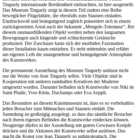
Tinguely internationale Berühmtheit einbrachten, ist hier ausgestellt.
Das Museum Tinguely zeigt in diesem Teil zudem eine Reihe
beweglicher Flügelaltäre, die ebenfalls zum Staunen einladen.
Eindrucksvoll und beängstigend zugleich präsentiert sich in einem
zurückgesetzten Areal auch der bekannte „Mengele-Totentanz“. Bei
diesem raumausfüllenden Objekt werden neben den langsamen
Bewegungen auch klagende und schluchzende Geräusche
produziert. Der Zuschauer kann sich der morbiden Faszination
dieser Installation kaum entziehen. Er steht mittendrin und erfährt
am eigenen Leib die unangenehme und beängstigende Atmosphäre
des Kunstwerkes.
Die permanente Ausstellung des Museum Tinguely umfasst nicht
nur die Werke von Jean Tinguely selbst. Viele Objekte sind in
Kooperation mit anderen namhaften Kreativen der Moderne
umgesetzt worden. Darunter befinden sich Kunstwerke von Niki de
Saint Phalle, Yves Klein, Duchamps oder Eva Aeppli.
Das Besondere an diesem Kunstmuseum ist, dass es so vorbehaltlos
jeden Besucher zum Mitmachen und Staunen einlädt. Die
Sammlung ist großzügig ausgelegt, so dass das sämtliche Besucher
nach ihrem eigenen Befinden die Kunstwerke entdecken können.
Neugierige dürfen in der Ausstellung mit gutem Gewissen Knöpfe
drücken und die Aktionen der Kunstwerke selbst auslösen. Das
macht die Kunst von Jean Tinguely so unbürokratisch. Die