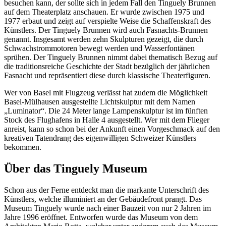
besuchen kann, der sollte sich in jedem Fall den Tinguely Brunnen
auf dem Theaterplatz anschauen. Er wurde zwischen 1975 und
1977 erbaut und zeigt auf verspielte Weise die Schaffenskraft des
Künstlers. Der Tinguely Brunnen wird auch Fasnachts-Brunnen
genannt. Insgesamt werden zehn Skulpturen gezeigt, die durch
Schwachstrommotoren bewegt werden und Wasserfontänen
sprühen. Der Tinguely Brunnen nimmt dabei thematisch Bezug auf
die traditionsreiche Geschichte der Stadt bezüglich der jährlichen
Fasnacht und repräsentiert diese durch klassische Theaterfiguren.
Wer von Basel mit Flugzeug verlässt hat zudem die Möglichkeit
Basel-Mülhausen ausgestellte Lichtskulptur mit dem Namen
„Luminator“. Die 24 Meter lange Lampenskulptur ist im fünften
Stock des Flughafens in Halle 4 ausgestellt. Wer mit dem Flieger
anreist, kann so schon bei der Ankunft einen Vorgeschmack auf den
kreativen Tatendrang des eigenwilligen Schweizer Künstlers
bekommen.
Über das Tinguely Museum
Schon aus der Ferne entdeckt man die markante Unterschrift des
Künstlers, welche illuminiert an der Gebäudefront prangt. Das
Museum Tinguely wurde nach einer Bauzeit von nur 2 Jahren im
Jahre 1996 eröffnet. Entworfen wurde das Museum von dem