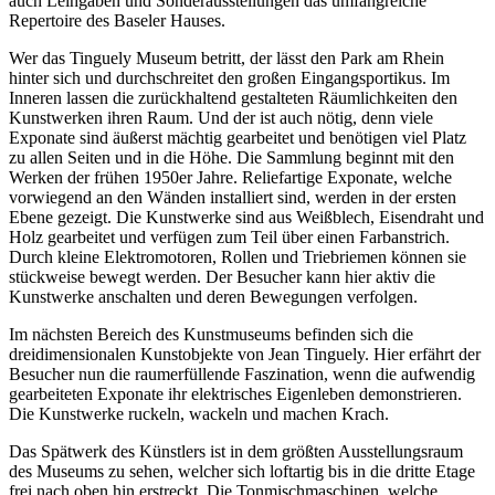
auch Leihgaben und Sonderausstellungen das umfangreiche
Repertoire des Baseler Hauses.
Wer das Tinguely Museum betritt, der lässt den Park am Rhein
hinter sich und durchschreitet den großen Eingangsportikus. Im
Inneren lassen die zurückhaltend gestalteten Räumlichkeiten den
Kunstwerken ihren Raum. Und der ist auch nötig, denn viele
Exponate sind äußerst mächtig gearbeitet und benötigen viel Platz
zu allen Seiten und in die Höhe. Die Sammlung beginnt mit den
Werken der frühen 1950er Jahre. Reliefartige Exponate, welche
vorwiegend an den Wänden installiert sind, werden in der ersten
Ebene gezeigt. Die Kunstwerke sind aus Weißblech, Eisendraht und
Holz gearbeitet und verfügen zum Teil über einen Farbanstrich.
Durch kleine Elektromotoren, Rollen und Triebriemen können sie
stückweise bewegt werden. Der Besucher kann hier aktiv die
Kunstwerke anschalten und deren Bewegungen verfolgen.
Im nächsten Bereich des Kunstmuseums befinden sich die
dreidimensionalen Kunstobjekte von Jean Tinguely. Hier erfährt der
Besucher nun die raumerfüllende Faszination, wenn die aufwendig
gearbeiteten Exponate ihr elektrisches Eigenleben demonstrieren.
Die Kunstwerke ruckeln, wackeln und machen Krach.
Das Spätwerk des Künstlers ist in dem größten Ausstellungsraum
des Museums zu sehen, welcher sich loftartig bis in die dritte Etage
frei nach oben hin erstreckt. Die Tonmischmaschinen, welche