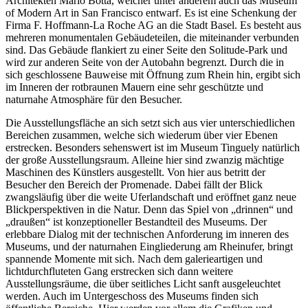
Architekten Mario Botta, welcher unter anderem auch das Museum
of Modern Art in San Francisco entwarf. Es ist eine Schenkung der
Firma F. Hoffmann-La Roche AG an die Stadt Basel. Es besteht aus
mehreren monumentalen Gebäudeteilen, die miteinander verbunden
sind. Das Gebäude flankiert zu einer Seite den Solitude-Park und
wird zur anderen Seite von der Autobahn begrenzt. Durch die in
sich geschlossene Bauweise mit Öffnung zum Rhein hin, ergibt sich
im Inneren der rotbraunen Mauern eine sehr geschützte und
naturnahe Atmosphäre für den Besucher.
Die Ausstellungsfläche an sich setzt sich aus vier unterschiedlichen
Bereichen zusammen, welche sich wiederum über vier Ebenen
erstrecken. Besonders sehenswert ist im Museum Tinguely natürlich
der große Ausstellungsraum. Alleine hier sind zwanzig mächtige
Maschinen des Künstlers ausgestellt. Von hier aus betritt der
Besucher den Bereich der Promenade. Dabei fällt der Blick
zwangsläufig über die weite Uferlandschaft und eröffnet ganz neue
Blickperspektiven in die Natur. Denn das Spiel von „drinnen“ und
„draußen“ ist konzeptioneller Bestandteil des Museums. Der
erlebbare Dialog mit der technischen Anforderung im inneren des
Museums, und der naturnahen Eingliederung am Rheinufer, bringt
spannende Momente mit sich. Nach dem galerieartigen und
lichtdurchfluteten Gang erstrecken sich dann weitere
Ausstellungsräume, die über seitliches Licht sanft ausgeleuchtet
werden. Auch im Untergeschoss des Museums finden sich