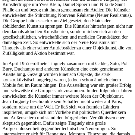
Künstlertruppe um Yves Klein, Daniel Spoerri und Niki de Saint
Phalle an und bezog mit ihnen gemeinsam ein Atelier. Die Künstler
entwickelten die Stilrichtung Nouveau Réalisme (Neuer Realismus).
Die Gruppe hatte es sich zum Ziel gesetzt, den Status der
abbildenden Kunst zu sprengen. Die Künstler hinterfragten nicht nur
den damals aktuellen Kunstbetrieb, sondern rieben sich an den
gesellschaftlichen, wirtschaftlichen und medialen Grundsätzen der
damaligen Zeit. So entwickelte sich der Neue Realismus mit
Tinguely als einer seiner Antriebsräder zu einer Objektkunst, die von
Zufälligkeit und Aktion bestimmt war.
Im April 1955 eröffnete Tinguely zusammen mit Calder, Soto, Pol
Bury, Duchamps und anderen Künstlern eine erste gemeinsame
Ausstellung. Gezeigt wurden kinetisch Objekte, die stark
konstruktivistisch angelegt waren, jedoch schon ähnlich einem
Mobile frei im Raum hingen. Die Ausstellung war ein großer Erfolg
und schweißte die Gruppe stark zusammen. In den folgenden Jahren
entwickelten die Künstler immer weitere Ideen der Objektkunst.
Jean Tinguely beschränkte sein Schaffen nicht weiter auf Paris,
sondern reiste um die Welt. Er ließ sich von fremden Ländern
inspirieren, umgab sich mit Vorliebe mit politischen Querdenkern
und Außenseitern und stand den bürgerlichen Verhältnissen eher
skeptisch gegenüber. Dafür zeigte Tinguely eine große
Aufgeschlossenheit gegenüber technischen Neuerungen. So
interessierte er sich für Rennautos, Motoren, Flugzeuge, die damals