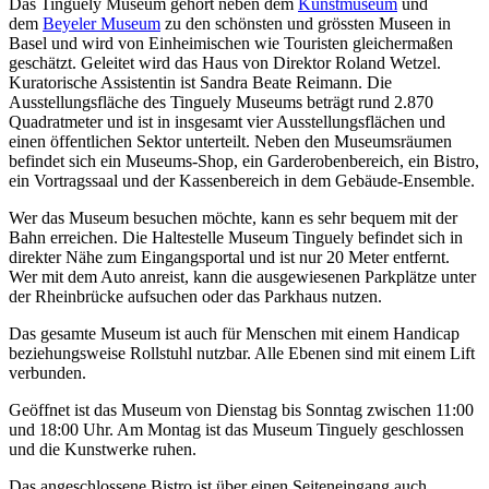
Das Tinguely Museum gehört neben dem
Kunstmuseum
und
dem
Beyeler Museum
zu den schönsten und grössten Museen in
Basel und wird von Einheimischen wie Touristen gleichermaßen
geschätzt. Geleitet wird das Haus von Direktor Roland Wetzel.
Kuratorische Assistentin ist Sandra Beate Reimann. Die
Ausstellungsfläche des Tinguely Museums beträgt rund 2.870
Quadratmeter und ist in insgesamt vier Ausstellungsflächen und
einen öffentlichen Sektor unterteilt. Neben den Museumsräumen
befindet sich ein Museums-Shop, ein Garderobenbereich, ein Bistro,
ein Vortragssaal und der Kassenbereich in dem Gebäude-Ensemble.
Wer das Museum besuchen möchte, kann es sehr bequem mit der
Bahn erreichen. Die Haltestelle Museum Tinguely befindet sich in
direkter Nähe zum Eingangsportal und ist nur 20 Meter entfernt.
Wer mit dem Auto anreist, kann die ausgewiesenen Parkplätze unter
der Rheinbrücke aufsuchen oder das Parkhaus nutzen.
Das gesamte Museum ist auch für Menschen mit einem Handicap
beziehungsweise Rollstuhl nutzbar. Alle Ebenen sind mit einem Lift
verbunden.
Geöffnet ist das Museum von Dienstag bis Sonntag zwischen 11:00
und 18:00 Uhr. Am Montag ist das Museum Tinguely geschlossen
und die Kunstwerke ruhen.
Das angeschlossene Bistro ist über einen Seiteneingang auch