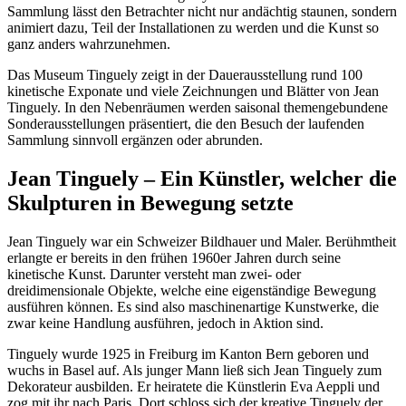
Sammlung lässt den Betrachter nicht nur andächtig staunen, sondern
animiert dazu, Teil der Installationen zu werden und die Kunst so
ganz anders wahrzunehmen.
Das Museum Tinguely zeigt in der Dauerausstellung rund 100
kinetische Exponate und viele Zeichnungen und Blätter von Jean
Tinguely. In den Nebenräumen werden saisonal themengebundene
Sonderausstellungen präsentiert, die den Besuch der laufenden
Sammlung sinnvoll ergänzen oder abrunden.
Jean Tinguely – Ein Künstler, welcher die
Skulpturen in Bewegung setzte
Jean Tinguely war ein Schweizer Bildhauer und Maler. Berühmtheit
erlangte er bereits in den frühen 1960er Jahren durch seine
kinetische Kunst. Darunter versteht man zwei- oder
dreidimensionale Objekte, welche eine eigenständige Bewegung
ausführen können. Es sind also maschinenartige Kunstwerke, die
zwar keine Handlung ausführen, jedoch in Aktion sind.
Tinguely wurde 1925 in Freiburg im Kanton Bern geboren und
wuchs in Basel auf. Als junger Mann ließ sich Jean Tinguely zum
Dekorateur ausbilden. Er heiratete die Künstlerin Eva Aeppli und
zog mit ihr nach Paris. Dort schloss sich der kreative Tinguely der