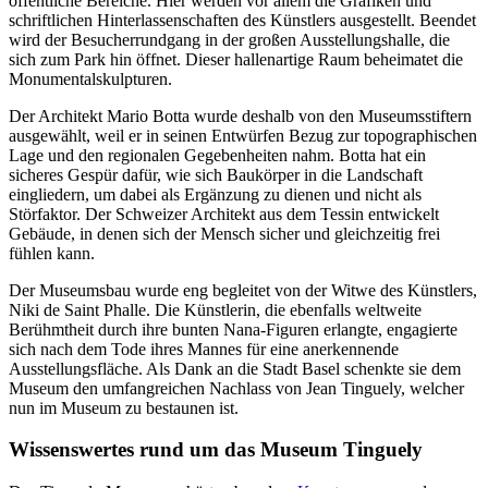
öffentliche Bereiche. Hier werden vor allem die Grafiken und
schriftlichen Hinterlassenschaften des Künstlers ausgestellt. Beendet
wird der Besucherrundgang in der großen Ausstellungshalle, die
sich zum Park hin öffnet. Dieser hallenartige Raum beheimatet die
Monumentalskulpturen.
Der Architekt Mario Botta wurde deshalb von den Museumsstiftern
ausgewählt, weil er in seinen Entwürfen Bezug zur topographischen
Lage und den regionalen Gegebenheiten nahm. Botta hat ein
sicheres Gespür dafür, wie sich Baukörper in die Landschaft
eingliedern, um dabei als Ergänzung zu dienen und nicht als
Störfaktor. Der Schweizer Architekt aus dem Tessin entwickelt
Gebäude, in denen sich der Mensch sicher und gleichzeitig frei
fühlen kann.
Der Museumsbau wurde eng begleitet von der Witwe des Künstlers,
Niki de Saint Phalle. Die Künstlerin, die ebenfalls weltweite
Berühmtheit durch ihre bunten Nana-Figuren erlangte, engagierte
sich nach dem Tode ihres Mannes für eine anerkennende
Ausstellungsfläche. Als Dank an die Stadt Basel schenkte sie dem
Museum den umfangreichen Nachlass von Jean Tinguely, welcher
nun im Museum zu bestaunen ist.
Wissenswertes rund um das Museum Tinguely