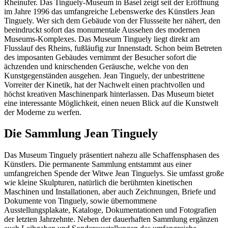
Rheinufer. Das Tinguely-Museum in Basel zeigt seit der Eröffnung
im Jahre 1996 das umfangreiche Lebenswerke des Künstlers Jean
Tinguely. Wer sich dem Gebäude von der Flussseite her nähert, den
beeindruckt sofort das monumentale Aussehen des modernen
Museums-Komplexes. Das Museum Tinguely liegt direkt am
Flusslauf des Rheins, fußläufig zur Innenstadt. Schon beim Betreten
des imposanten Gebäudes vernimmt der Besucher sofort die
ächzenden und knirschenden Geräusche, welche von den
Kunstgegenständen ausgehen. Jean Tinguely, der unbestrittene
Vorreiter der Kinetik, hat der Nachwelt einen prachtvollen und
höchst kreativen Maschinenpark hinterlassen. Das Museum bietet
eine interessante Möglichkeit, einen neuen Blick auf die Kunstwelt
der Moderne zu werfen.
Die Sammlung Jean Tinguely
Das Museum Tinguely präsentiert nahezu alle Schaffensphasen des
Künstlers. Die permanente Sammlung entstammt aus einer
umfangreichen Spende der Witwe Jean Tinguelys. Sie umfasst große
wie kleine Skulpturen, natürlich die berühmten kinetischen
Maschinen und Installationen, aber auch Zeichnungen, Briefe und
Dokumente von Tinguely, sowie übernommene
Ausstellungsplakate, Kataloge, Dokumentationen und Fotografien
der letzten Jahrzehnte. Neben der dauerhaften Sammlung ergänzen