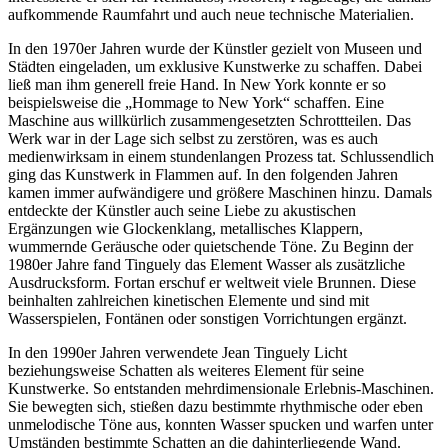
aufkommende Raumfahrt und auch neue technische Materialien.
In den 1970er Jahren wurde der Künstler gezielt von Museen und
Städten eingeladen, um exklusive Kunstwerke zu schaffen. Dabei
ließ man ihm generell freie Hand. In New York konnte er so
beispielsweise die „Hommage to New York“ schaffen. Eine
Maschine aus willkürlich zusammengesetzten Schrottteilen. Das
Werk war in der Lage sich selbst zu zerstören, was es auch
medienwirksam in einem stundenlangen Prozess tat. Schlussendlich
ging das Kunstwerk in Flammen auf. In den folgenden Jahren
kamen immer aufwändigere und größere Maschinen hinzu. Damals
entdeckte der Künstler auch seine Liebe zu akustischen
Ergänzungen wie Glockenklang, metallisches Klappern,
wummernde Geräusche oder quietschende Töne. Zu Beginn der
1980er Jahre fand Tinguely das Element Wasser als zusätzliche
Ausdrucksform. Fortan erschuf er weltweit viele Brunnen. Diese
beinhalten zahlreichen kinetischen Elemente und sind mit
Wasserspielen, Fontänen oder sonstigen Vorrichtungen ergänzt.
In den 1990er Jahren verwendete Jean Tinguely Licht
beziehungsweise Schatten als weiteres Element für seine
Kunstwerke. So entstanden mehrdimensionale Erlebnis-Maschinen.
Sie bewegten sich, stießen dazu bestimmte rhythmische oder eben
unmelodische Töne aus, konnten Wasser spucken und warfen unter
Umständen bestimmte Schatten an die dahinterliegende Wand.