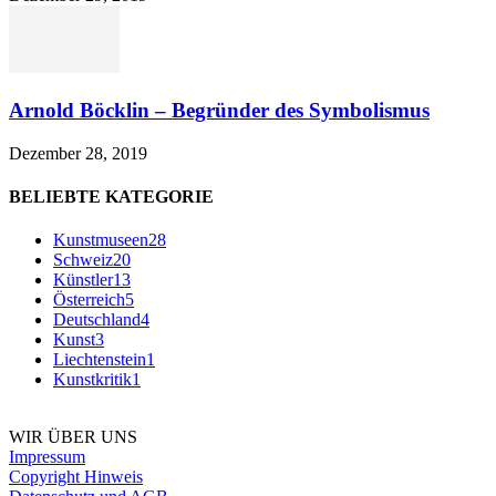
Arnold Böcklin – Begründer des Symbolismus
Dezember 28, 2019
BELIEBTE KATEGORIE
Kunstmuseen
28
Schweiz
20
Künstler
13
Österreich
5
Deutschland
4
Kunst
3
Liechtenstein
1
Kunstkritik
1
WIR ÜBER UNS
Impressum
Copyright Hinweis