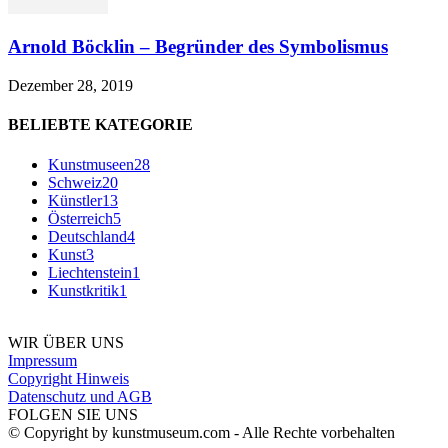
Arnold Böcklin – Begründer des Symbolismus
Dezember 28, 2019
BELIEBTE KATEGORIE
Kunstmuseen
28
Schweiz
20
Künstler
13
Österreich
5
Deutschland
4
Kunst
3
Liechtenstein
1
Kunstkritik
1
WIR ÜBER UNS
Impressum
Copyright Hinweis
Datenschutz und AGB
FOLGEN SIE UNS
© Copyright by kunstmuseum.com - Alle Rechte vorbehalten